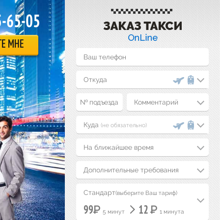
5-65-05
ТЕ МНЕ
Комментарий
(не обязательно)
На ближайшее время
Дополнительные требования
Стандарт
(выберите Ваш тариф)
Р
Р
99
12
5 минут
1 минута