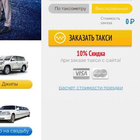
По таксометру
Фиксированный
Стоимость
Р
0
заказа
10% Скидка
при заказе такси с сайта!
Джипы
расчет стоимости поездки
о на свадьбу