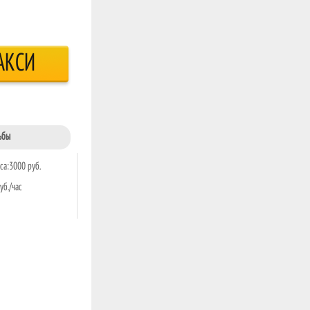
АКСИ
ьбы
са:3000 руб.
уб./час