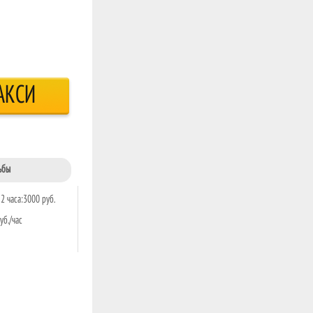
АКСИ
ьбы
2 часа:3000 руб.
уб./час