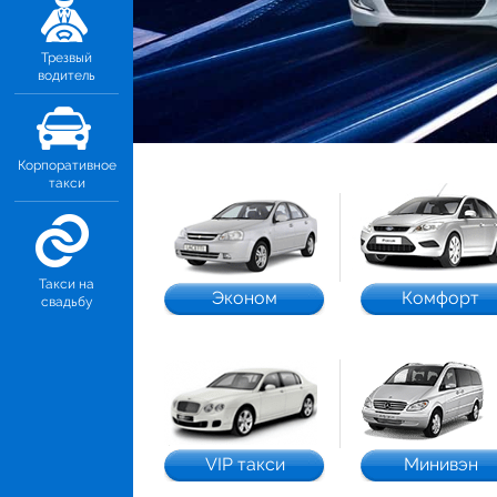
Трезвый
водитель
Корпоративное
такси
Такси на
Эконом
Комфорт
свадьбу
VIP такси
Минивэн