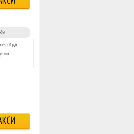
АКСИ
ьбы
са:3000 руб.
уб./час
АКСИ