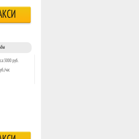
АКСИ
ьбы
са:3000 руб.
уб./час