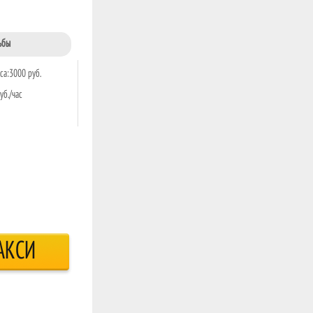
ьбы
са:3000 руб.
уб./час
АКСИ