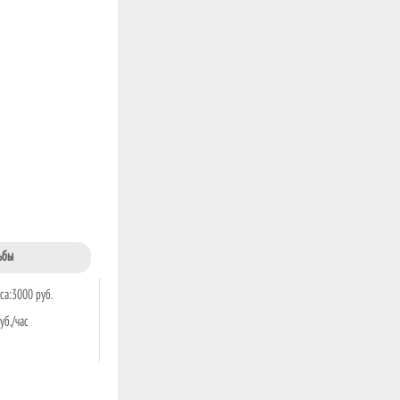
ьбы
са:3000 руб.
уб./час