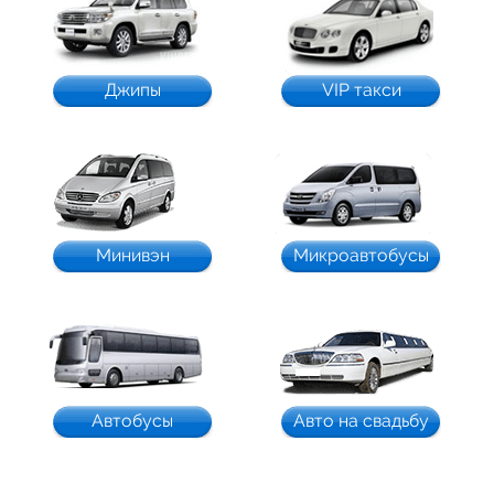
Джипы
VIP такси
Минивэн
Микроавтобусы
Автобусы
Авто на свадьбу