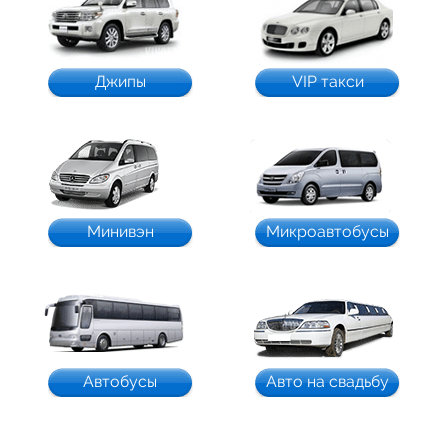
Джипы
VIP такси
Минивэн
Микроавтобусы
Автобусы
Авто на свадьбу