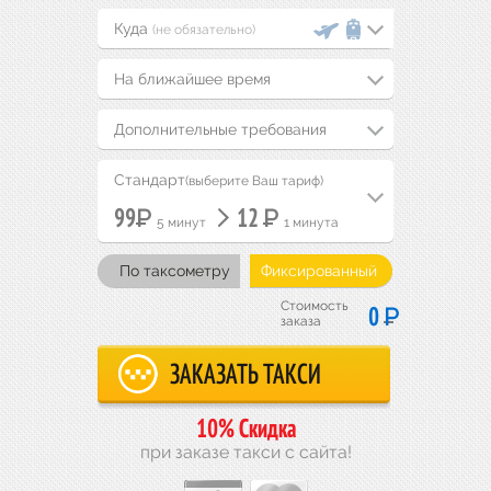
(не обязательно)
На ближайшее время
Дополнительные требования
Стандарт
(выберите Ваш тариф)
Р
Р
99
12
5 минут
1 минута
По таксометру
Фиксированный
Стоимость
Р
0
заказа
10% Скидка
при заказе такси с сайта!