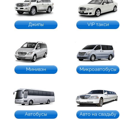
Джипы
VIP такси
Минивэн
Микроавтобусы
Автобусы
Авто на свадьбу