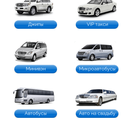
Джипы
VIP такси
Минивэн
Микроавтобусы
Автобусы
Авто на свадьбу