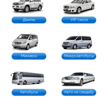
Джипы
VIP такси
Минивэн
Микроавтобусы
Автобусы
Авто на свадьбу