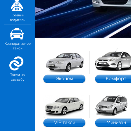
Трезвый
водитель
Корпоративное
такси
Такси на
Эконом
Комфорт
свадьбу
VIP такси
Минивэн