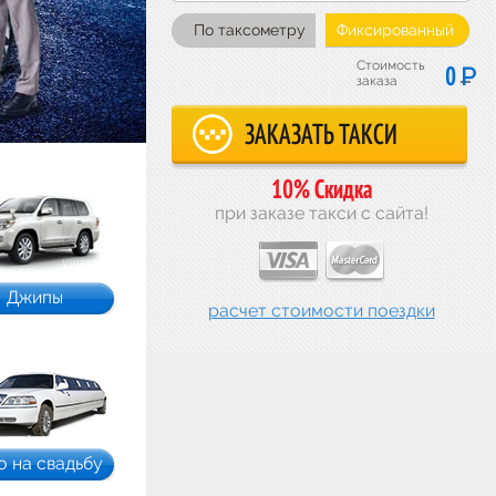
По таксометру
Фиксированный
Стоимость
Р
0
заказа
10% Скидка
при заказе такси с сайта!
Джипы
расчет стоимости поездки
о на свадьбу