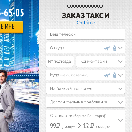
5-65-05
ТЕ МНЕ
Комментарий
(не обязательно)
На ближайшее время
Дополнительные требования
Стандарт
(выберите Ваш тариф)
Р
Р
99
12
5 минут
1 минута