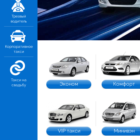
Трезвый
водитель
Корпоративное
такси
Такси на
Эконом
Комфорт
свадьбу
VIP такси
Минивэн