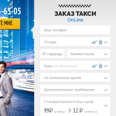
5-65-05
ТЕ МНЕ
Комментарий
(не обязательно)
На ближайшее время
Дополнительные требования
Стандарт
(выберите Ваш тариф)
Р
Р
99
12
5 минут
1 минута