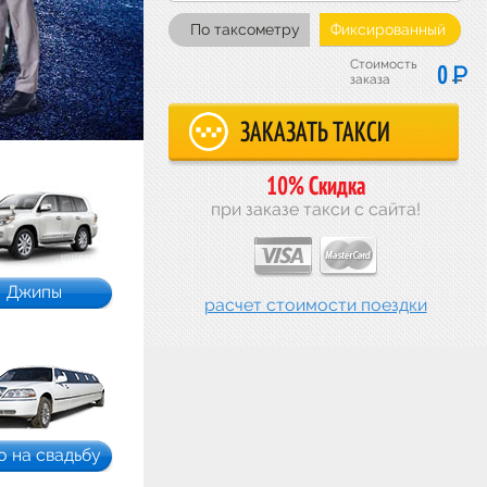
По таксометру
Фиксированный
Стоимость
Р
0
заказа
10% Скидка
при заказе такси с сайта!
Джипы
расчет стоимости поездки
о на свадьбу