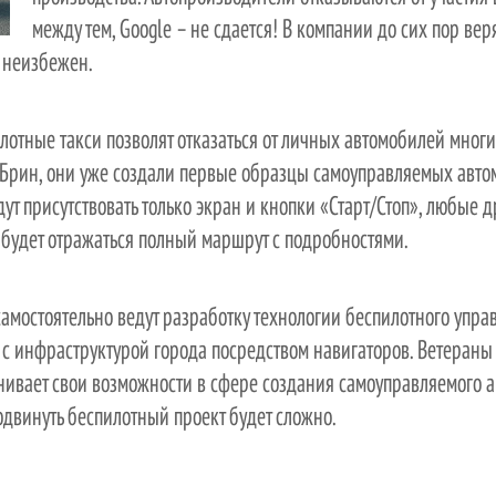
между тем, Google – не сдается! В компании до сих пор веря
 неизбежен.
илотные такси позволят отказаться от личных автомобилей мног
й Брин, они уже создали первые образцы самоуправляемых авт
дут присутствовать только экран и кнопки «Старт/Стоп», любые 
е будет отражаться полный маршрут с подробностями.
самостоятельно ведут разработку технологии беспилотного упра
 с инфраструктурой города посредством навигаторов. Ветераны
нивает свои возможности в сфере создания самоуправляемого 
одвинуть беспилотный проект будет сложно.