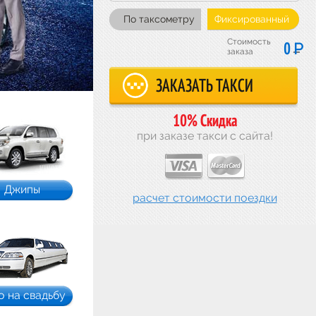
По таксометру
Фиксированный
Стоимость
Р
0
заказа
10% Скидка
при заказе такси с сайта!
Джипы
расчет стоимости поездки
о на свадьбу