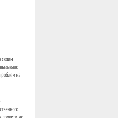
о своим
 вызывало
 проблем на
е
бственного
в проекте, но