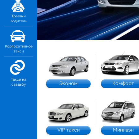
Трезвый
водитель
Корпоративное
такси
Такси на
Эконом
Комфорт
свадьбу
VIP такси
Минивэн