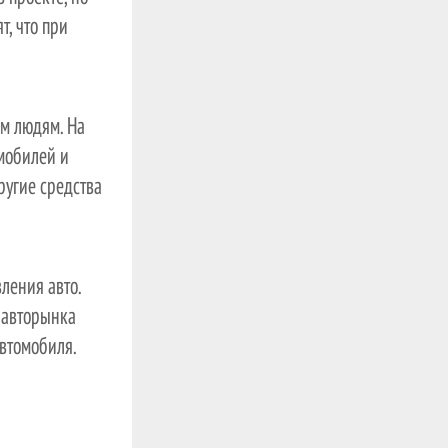
т, что при
им людям. На
омобилей и
другие средства
вления авто.
 авторынка
автомобиля.