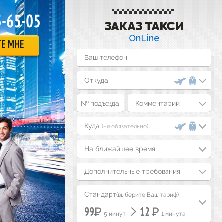
5-65-05
ТЕ МНЕ
Комментарий
(не обязательно)
На ближайшее время
Дополнительные требования
Стандарт
(выберите Ваш тариф)
Р
Р
99
12
5 минут
1 минута