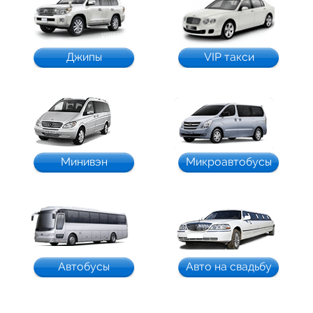
Джипы
VIP такси
Минивэн
Микроавтобусы
Автобусы
Авто на свадьбу