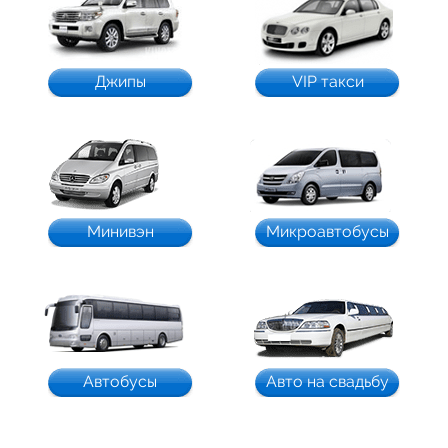
Джипы
VIP такси
Минивэн
Микроавтобусы
Автобусы
Авто на свадьбу