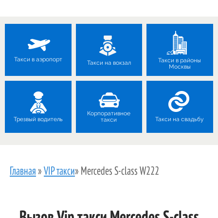
Такси в аэропорт
Такси в районы
Такси на вокзал
Москвы
Корпоративное
Трезвый водитель
Такси на свадьбу
такси
Главная
»
VIP такси
»
Mercedes S-class W222