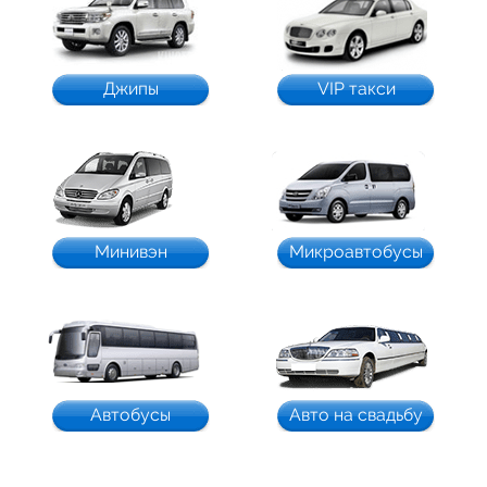
Джипы
VIP такси
Минивэн
Микроавтобусы
Автобусы
Авто на свадьбу