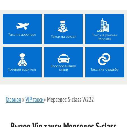
Такси в аэропорт
Такси в районы
Такси на вокзал
Москвы
Корпоративное
Трезвый водитель
Такси на свадьбу
такси
Главная
»
VIP такси
»
Мерседес S-class W222