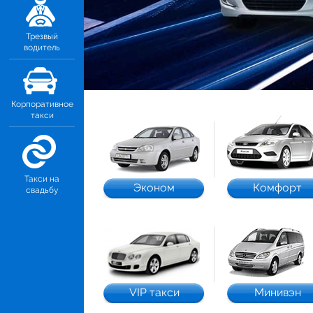
Трезвый
водитель
Корпоративное
такси
Такси на
Эконом
Комфорт
свадьбу
VIP такси
Минивэн