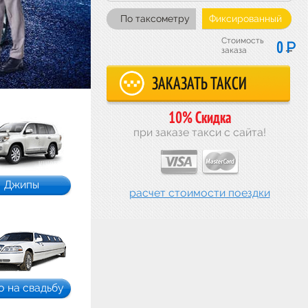
По таксометру
Фиксированный
Стоимость
Р
0
заказа
10% Скидка
при заказе такси с сайта!
Джипы
расчет стоимости поездки
о на свадьбу