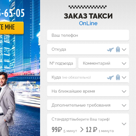
5-65-05
ТЕ МНЕ
Комментарий
(не обязательно)
На ближайшее время
Дополнительные требования
Стандарт
(выберите Ваш тариф)
Р
Р
99
12
5 минут
1 минута