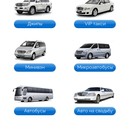
Джипы
VIP такси
Минивэн
Микроавтобусы
Автобусы
Авто на свадьбу