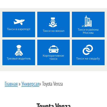
Такси в аэропорт
Такси в районы
Такси на вокзал
Москвы
Корпоративное
Трезвый водитель
Такси на свадьбу
такси
Главная
»
Универсал
»
Toyota Venza