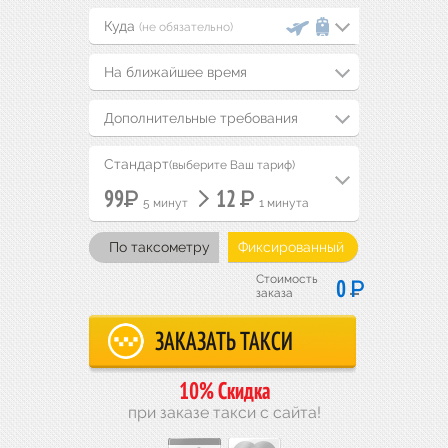
(не обязательно)
На ближайшее время
Дополнительные требования
Стандарт
(выберите Ваш тариф)
Р
Р
99
12
5 минут
1 минута
По таксометру
Фиксированный
Стоимость
Р
0
заказа
10% Скидка
при заказе такси с сайта!