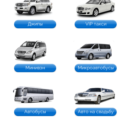
Джипы
VIP такси
Минивэн
Микроавтобусы
Автобусы
Авто на свадьбу